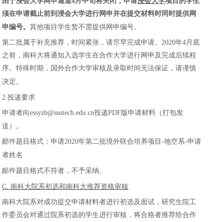
由于浸会大学网申通道
4
月中旬将关闭，申请
浸会大学
项目的学生
须在申请截止前到浸会大学进行网申并在提交材料时同时提供网
申编号。
其他项目学生暂不需提供网申编号。
第二批属于补充推荐，时间紧张，请尽早完成申请。
2020
年
4
月底
之前，南科大将通知入选学生在合作大学进行网申及完成后续程
序。特殊时期，国外合作大学审核及录取时间无法保证，请谨慎
决定。
2.
投递要求
申请者向
essyzb@sustech.edu.cn
投递
PDF
版申请材料（打包发
送）。
邮件题目格式：申请
2020
年第二批境外联合培养项目
-
地空系
-
申请
者姓名
邮件题目格式不符者，不予采纳。
C.
南科大院系初选和南科大推荐资格审核
南科大院系对成功提交申请材料者进行初选及面试，研究生院工
作委员会对通过院系初选的学生进行审核，将合格者推荐给合作