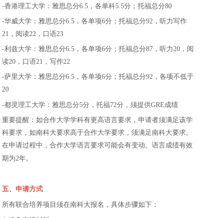
-
香港理工大学：雅思总分
6.5
，各单科
5.5
分；托福总分
80
-
华威大学：雅思总分
6.5
，各单项
6
分；托福总分
92
，听力写作
21
，阅读
22
，口语
23
-
利兹大学：雅思总分
6.5
，各单项
6
分；托福总分
87
，听力
20
，阅
读
20
，口语
21
，写作
22
-
萨里大学：雅思总分
6.5
，各单项
6
分；托福总分
92
，各项不低于
20
-
都灵理工大学：雅思总分
5
分，托福
72
分，须提供
GRE
成绩
重要提醒：如合作大学学科有更高语言要求，申请者须满足该学
科要求，如南科大要求高于合作大学要求，须满足南科大要求。
在申请过程中，合作大学语言要求可能会有变动。语言成绩有效
期为
2
年。
五、申请方式
所有联合培养项目须在南科大报名，具体步骤如下：