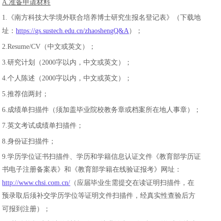
A.
准备申请材料
1.
《南方科技大学境外联合培养博士研究生报名登记表》（下载地
址：
https://gs.sustech.edu.cn/zhaoshengQ&A
）；
2.Resume/CV
（中文或英文）；
3.
研究计划（
2000
字以内，中文或英文）；
4.
个人陈述（
2000
字以内，中文或英文）；
5.
推荐信两封；
6.
成绩单扫描件（须加盖毕业院校教务章或档案所在地人事章）；
7.
英文考试成绩单扫描件；
8.
身份证扫描件；
9.
学历学位证书扫描件、学历和学籍信息认证文件《教育部学历证
书电子注册备案表》和《教育部学籍在线验证报考》网址：
http://www.chsi.com.cn/
（应届毕业生需提交在读证明扫描件，在
预录取后须补交学历学位等证明文件扫描件，经真实性查验后方
可报到注册）；