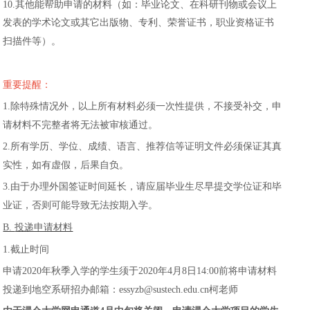
10.
其他能帮助申请的材料（如：毕业论文、在科研刊物或会议上
发表的学术论文或其它出版物、专利、荣誉证书，职业资格证书
扫描件等）。
重要提醒：
1.
除特殊情况外，以上所有材料必须一次性提供，不接受补交，申
请材料不完整者将无法被审核通过。
2.
所有学历、学位、成绩、语言、推荐信等证明文件必须保证其真
实性，如有虚假，后果自负。
3.
由于办理外国签证时间延长，请应届毕业生尽早提交学位证和毕
业证，否则可能导致无法按期入学。
B.
投递申请材料
1.
截止时间
申请
2020
年秋季入学的学生须于
2020
年
4
月
8
日
14:00
前将申请材料
投递到地空系研招办邮箱：
essyzb@sustech.edu.cn
柯老师