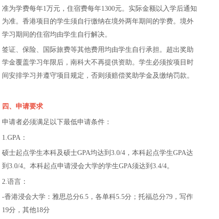
准为学费每年
1
万元，住宿费每年
1300
元。实际金额以入学后通知
为准。香港项目的学生须自行缴纳在境外两年期间的学费。境外
学习期间的住宿均由学生自行解决。
签证、保险、国际旅费等其他费用均由学生自行承担。超出奖助
学金覆盖学习年限后，南科大不再提供资助。学生必须按项目时
间安排学习并遵守项目规定，否则须赔偿奖助学金及缴纳罚款。
四、申请要求
申请者必须满足以下最低申请条件：
1.GPA
：
硕士起点学生本科及硕士
GPA
均达到
3.0/4
，本科起点学生
GPA
达
到
3.0/4
。本科起点申请浸会大学的学生
GPA
须达到
3.4/4
。
2.
语言：
-
香港浸会大学：雅思总分
6.5
，各单科
5.5
分；托福总分
79
，写作
19
分，其他
18
分