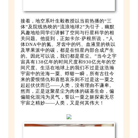
接着，地空系叶生毅教授以当前热播的“三
体”及院线热映的“流浪地球2”为引子，幽默
风趣地给同学们讲解了空间与行星科学的相
关问题。他提到，正如卡尔·萨根所说，“人
体DNA中的氮、牙齿中的钙、血液里的铁以
及苹果派中的碳，都是在恒星内部合成产生
的。因此可以说，我们都是星尘。”当今之宇
宙具有138亿年的时间尺度和930亿光年的空
间尺度。生活在地球上的我们不过是这浩瀚
宇宙中的沧海一粟、蜉蝣一瞬，所有古往今
来的爱恨情仇和喜怒哀乐则不过是这一粟之
起起伏伏而已——人类，没有理由不谦卑。
然而，正是这聚星尘为肉体的碳基生命，偏
偏能化混沌为灵气，誓以一粟之躯探索无尽
宇宙之精妙——人类，又是何其伟大！