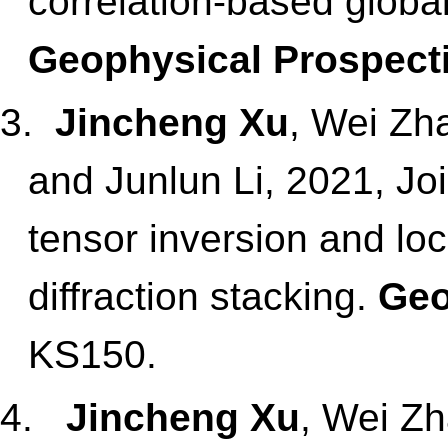
correlation‐based globa
Geophysical Prospect
3.
Jincheng Xu
, Wei Zh
and Junlun Li, 2021, Jo
tensor inversion and lo
diffraction stacking.
Geo
KS150.
4.
Jincheng Xu
, Wei Zh