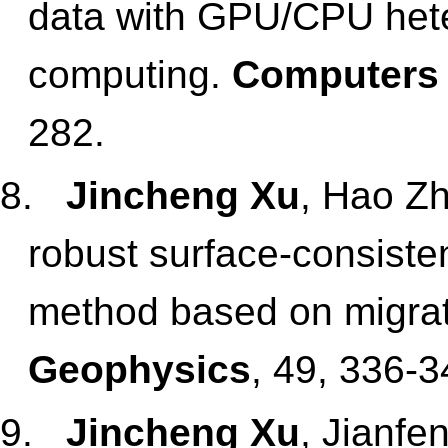
data with GPU/CPU hete
computing.
Computers
282.
8.
Jincheng Xu
, Hao Zh
robust surface-consiste
method based on migra
Geophysics
, 49, 336-3
9.
Jincheng Xu
, Jianfe