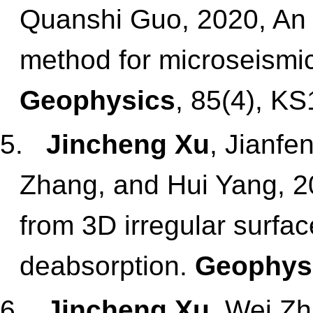
Quanshi Guo, 2020, An ef
method for microseismic
Geophysics
, 85(4), K
5.
Jincheng Xu
, Jianfe
Zhang, and Hui Yang, 20
from 3D irregular surfac
deabsorption.
Geophys
6.
Jincheng Xu
, Wei Zh