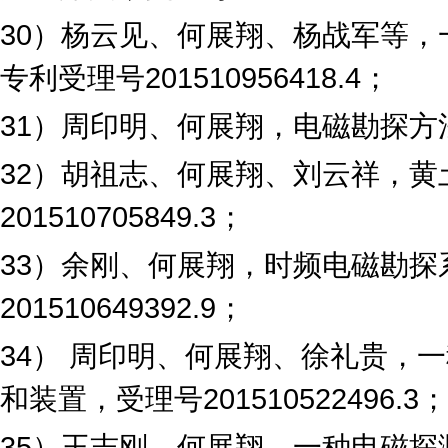
30
）杨云见、何展翔、杨战军等，
专利受理号
201510956418.4
；
31
）周印明、何展翔，电磁勘探方
32
）胡祖志、何展翔、刘云祥，黄
201510705849.3
；
33
）余刚、何展翔，时频电磁勘探
201510649392.9
；
34
） 周印明、何展翔、徐礼贵，
和装置，受理号
201510522496.3
；
35
）王志刚、何展翔，一种电磁探