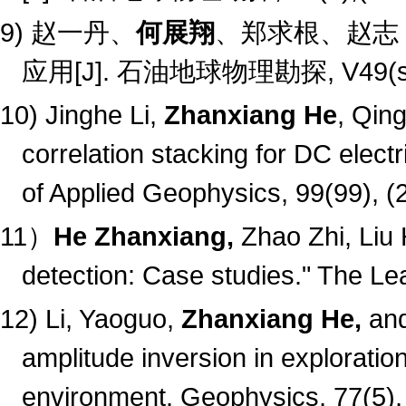
9)
赵一丹、
何展翔
、郑求根、赵志
应用
[J].
石油地球物理勘探
, V49(
10) Jinghe Li,
Zhanxiang He
, Qing
correlation stacking for DC elect
of Applied Geophysics, 99(99), (
11
）
He Zhanxiang,
Zhao Zhi, Liu 
detection: Case studies." The Le
12) Li, Yaoguo,
Zhanxiang He,
and
amplitude inversion in exploration
environment. Geophysics, 77(5),