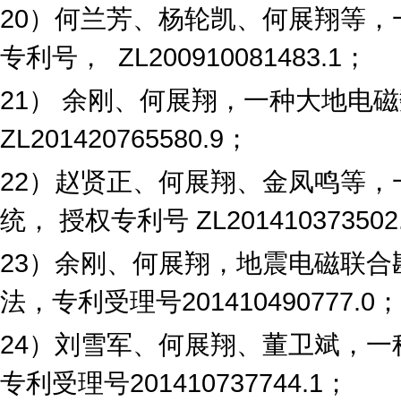
20
）何兰芳、杨轮凯、何展翔等，
专利号，
ZL200910081483.1
；
21
） 余刚、何展翔，一种大地电
ZL201420765580.9
；
22
）赵贤正、何展翔、金凤鸣等，
统，
授权专利号
ZL201410373502
23
）余刚、何展翔，地震电磁联合
法，专利受理号
201410490777.0
；
24
）刘雪军、何展翔、董卫斌，一
专利受理号
201410737744.1
；