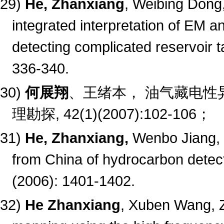
29)
He, Zhanxiang
, Weibing Dong,
integrated interpretation of EM 
detecting complicated reservoir 
336-340.
30)
何展翔
、王绪本， 油气藏电性
理勘探
, 42(1)(2007):102-106
；
31)
He, Zhanxiang,
Wenbo Jiang, 
from China of hydrocarbon detect
(2006): 1401-1402.
32)
He Zhanxiang
, Xuben Wang, Z