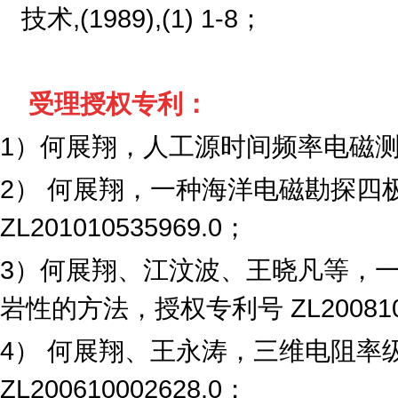
技术
,(1989),(1)
1-8
；
受理授权专利：
1
）何展翔，人工源时间频率电磁
2
） 何展翔，一种海洋电磁勘探四
ZL201010535969.0
；
3
）何展翔、江汶波、王晓凡等，
岩性的方法，授权专利号
ZL200810
4
） 何展翔、王永涛，三维电阻率
ZL200610002628.0
；