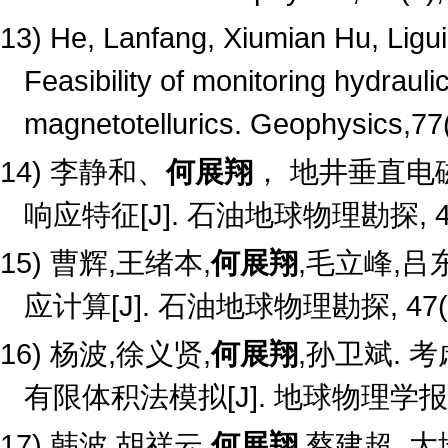
13) He, Lanfang, Xiumian Hu, Ligu
Feasibility of monitoring hydrauli
magnetotellurics. Geophysics,7
14)
李静和、
何展翔
， 地井垂直电
响应特征
[J].
石油地球物理勘探
, 
15)
曹辉
,
王绪本
,
何展翔
,
毛立峰
,
吕
应计算
[J].
石油地球物理勘探
, 47
16)
杨波
,
徐义贤
,
何展翔
,
孙卫斌
.
考
有限体积法模拟
[J].
地球物理学报
17)
韩波
,
胡祥云
,
何展翔
,
蔡建超
.
大