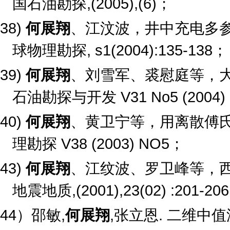
国石油勘探
,(2005),(6)
；
38)
何展翔
、江汶波，井中充电多
球物理勘探
, s1(2004):135-138
；
39)
何展翔
、刘雪军、裘慰庭等，
石油勘探与开发
V31 No5 (2004)
40)
何展翔
、黄卫宁等，用离散傅
理勘探
V38 (2003) NO5
；
43)
何展翔
、江纹波、罗卫峰等，
地震地质
,(2001),23(02) :201-206
44
）邵敏
,
何展翔
,
张立恩
.
二维中值