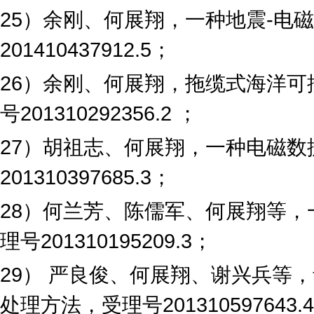
25
）余刚、何展翔，一种地震
-
电磁
201410437912.5
；
26
）余刚、何展翔，拖缆式海洋可
号
201310292356.2
；
27
）胡祖志、何展翔，一种电磁数
201310397685.3
；
28
）何兰芳、陈儒军、何展翔等，
理号
201310195209.3
；
29
） 严良俊、何展翔、谢兴兵等
处理方法，受理号
201310597643.4