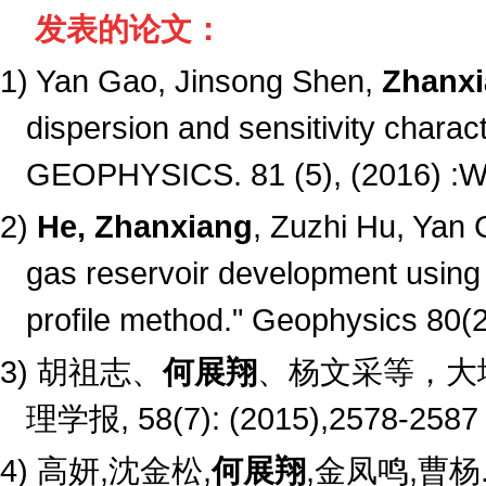
发表的论文：
1) Yan Gao, Jinsong Shen,
Zhanxi
dispersion and sensitivity charact
GEOPHYSICS. 81 (5), (2016) 
2)
He, Zhanxiang
, Zuzhi Hu, Yan 
gas reservoir development using
profile method." Geophysics 80
3)
胡祖志、
何展翔
、杨文采等，大
理学报
, 58(7): (2015),2578-2587
4)
高妍
,
沈金松
,
何展翔
,
金凤鸣
,
曹杨