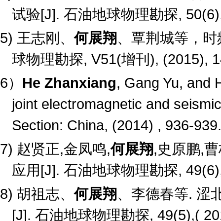
试验
[J].
石油地球物理勘探
, 50(6
5)
王志刚、
何展翔
、覃荆城等，时
球物理勘探
, V51(
增刊
), (2015), 
6
）
He Zhanxiang
, Gang Yu, and H
joint electromagnetic and seismi
Section: China, (2014) , 936-939
7)
赵贤正
,
金凤鸣
,
何展翔
,
史原鹏
,
曹
应用
[J].
石油地球物理勘探
, 49(6
8)
胡祖志、
何展翔
、李德春等
.
涩
[J].
石油地球物理勘探
, 49(5),( 2