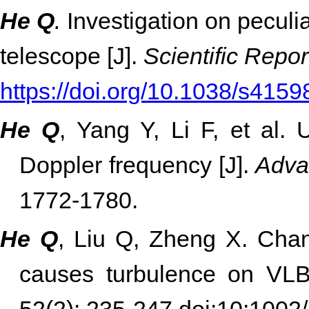
He Q
.
Investigation on peculi
telescope [J].
Scientific Repor
https://doi.org/10.1038/s415
He Q
, Yang Y, Li F, et al. 
Doppler frequency [J].
Adva
1772-1780.
He Q
, Liu Q, Zheng X. Chang
causes turbulence on VLB