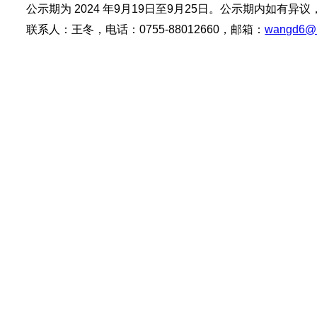
公示期为
2024
年
9
月
19
日至
9
月
25
日。公示期内如有异议
联系人：王冬，电话：
0755-88012660
，邮箱：
wangd6@m