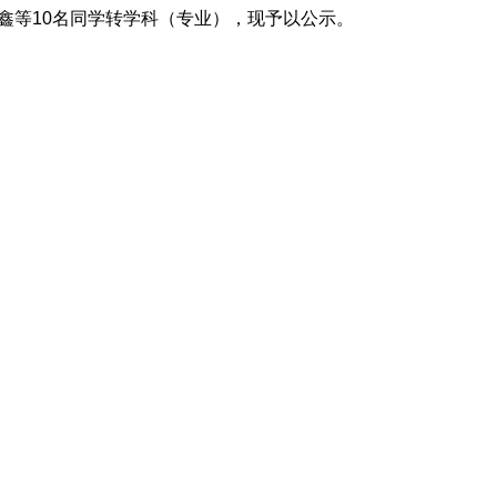
鑫等
10
名同学转学科（专业）
，
现予以公示。