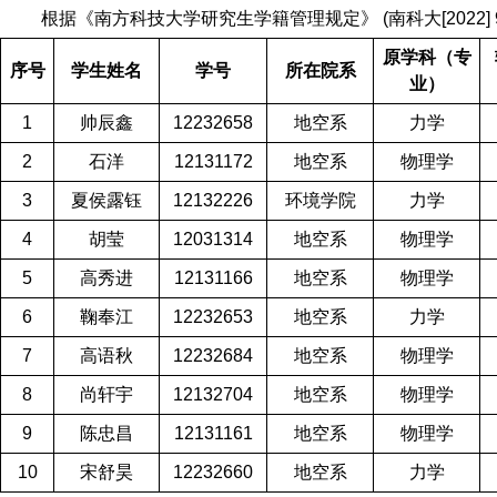
根据《南方科技大学研究生学籍管理规定》
(
南科大
[2022]
原学科（专
序号
学生姓名
学号
所在院系
业）
1
帅辰鑫
12232658
地空系
力学
2
石洋
12131172
地空系
物理学
3
夏侯露钰
12132226
环境学院
力学
4
胡莹
12031314
地空系
物理学
5
高秀进
12131166
地空系
物理学
6
鞠奉江
12232653
地空系
力学
7
高语秋
12232684
地空系
物理学
8
尚轩宇
12132704
地空系
物理学
9
陈忠昌
12131161
地空系
物理学
10
宋舒昊
12232660
地空系
力学