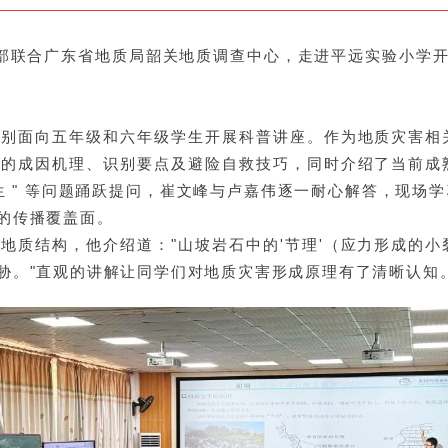
支部联合广东省地质局韶关地质调查中心，走进平远实验小学开
分别面向五年级和六年级学生开展科普讲座。作为地质灾害相
害的成因机理、识别要点及避险自救技巧，同时介绍了当前成
逃生 " 等问题踊跃提问，崔文峰与卢嘉伟逐一耐心解答，现
的传播覆盖面。
地质结构，他介绍道："山坡岩石中的'节理'（应力形成的
胁。"直观的讲解让同学们对地质灾害形成原理有了清晰认知