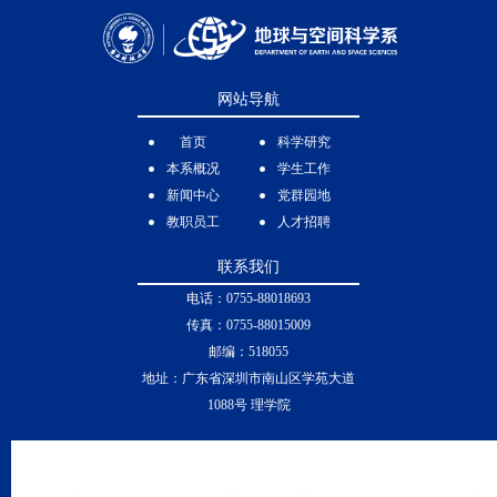
2012-7/2017 助理教授，美国奥本大学物理系
017),
2009-2012
博士后，美国洛斯阿拉莫斯国家实验室
055-
2007-2008
博士后， 芬兰气象研究所
网站导航
riven
Res.,
首页
科学研究
本系概况
学生工作
新闻中心
党群园地
017),
教职员工
人才招聘
es in
联系我们
电话：0755-88018693
, Ion
传真：0755-88015009
aves,
邮编：518055
地址：广东省深圳市南山区学苑大道
1088号 理学院
lings
e-in-