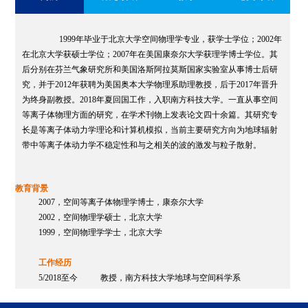
研
1999
年毕业于北京大学空间物理学专业，获学士学位；2002年
在北京大学获硕士学位；2007年在美国康奈尔大学获理学博士学位。其
后分别在芬兰气象研究所和美国洛斯阿拉莫斯国家实验室从事博士后研
究，并于2012年获聘为美国奥本大学物理系助理教授，后于2017年晋升
为终身副教授。2018年夏回国工作，入职南方科技大学。一直从事空间
and J.
等离子体物理方面的研究，在学术刊物上发表论文四十余篇。其研究专
tween
长是等离子体动力学理论和计算机模拟，当前主要研究方向为地球辐射
ett.,
带中等离子体动力学不稳定性和与之相关的波的激发与粒子散射。
 Fast
教育背景
2007
，空间等离子体物理学博士，康奈尔大学
ation
2002
，空间物理学硕士，北京大学
1999
，空间物理学学士，北京大学
stein
工作经历
. J.,
5/2018至今 教授，南方科技大学地球与空间科学系
8/2017-5/2018 副教授，美国奥本大学物理系