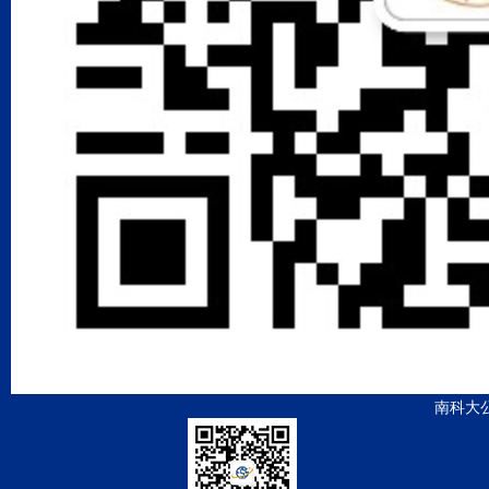
shell
753,
H. O.
H. E.
t ion
.
d two
ld,
J.
G. B.
南科大
d, K.
tropy
s and