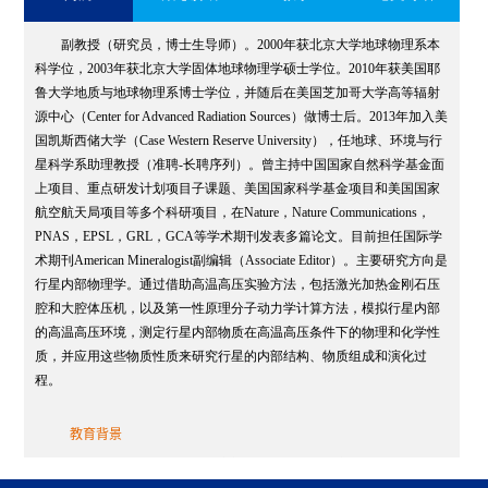
副教授（研究员，博士生导师）。2000年获北京大学地球物理系本
科学位，2003年获北京大学固体地球物理学硕士学位。2010年获美国耶
鲁大学地质与地球物理系博士学位，并随后在美国芝加哥大学高等辐射
e
源中心（Center for Advanced Radiation Sources）做博士后。2013年加入美
s for
国凯斯西储大学（Case Western Reserve University），任地球、环境与行
星科学系助理教授（准聘-长聘序列）。曾主持中国国家自然科学基金面
上项目、重点研发计划项目子课题、美国国家科学基金项目和美国国家
航空航天局项目等多个科研项目，在Nature，Nature Communications，
.-P.
PNAS，EPSL，GRL，GCA等学术期刊发表多篇论文。目前担任国际学
术期刊American Mineralogist副编辑（Associate Editor）。主要研究方向是
行星内部物理学。通过借助高温高压实验方法，包括激光加热金刚石压
腔和大腔体压机，以及第一性原理分子动力学计算方法，模拟行星内部
的高温高压环境，测定行星内部物质在高温高压条件下的物理和化学性
质，并应用这些物质性质来研究行星的内部结构、物质组成和演化过
程。
教育背景
2003
年
-2010
年，地球物理学博士，美国耶鲁大学
，地质与地球物