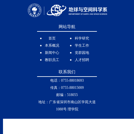
理系
2000
年
-2003
年，地球物理学硕士，北京大学，地球与空间科学学
院
1996
年
-2000
年，地球物理学学士，北京大学，地球物理系
 re-
网站导航
s.
首页
科学研究
工作经历
本系概况
学生工作
2018
年
7
月至今，副教授，南方科技大学，地球与空间科学系
新闻中心
党群园地
2013
年
7
月
-2018
年
6
月，助理教授，美国凯斯西储大学（
Case
教职员工
人才招聘
n
Western Reserve University
），地球、环境与行星科学系
ure
联系我们
2010
年
1
月
-2013
年
6
月，博士后学者，美国芝加哥大学（
The
University of Chicago
），高等辐射源中心（
Center for Advanced Radiation
电话：0755-88018693
Sources
）
传真：0755-88015009
邮编：518055
地址：广东省深圳市南山区学苑大道
1088号 理学院
 L.
ng,