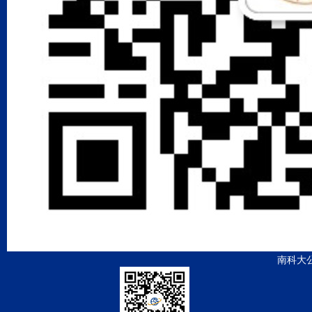
2.
ns
.
,
d
In
f
南科大
FeSi