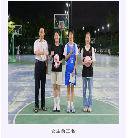
女生前三名