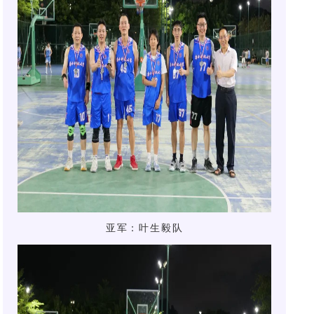
亚军：叶生毅队