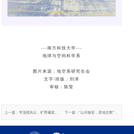
---南方科技大学---
地球与空间科学系
图片来源：地空系研究生会
文字/排版：刘泽
审核：陈莹
上一篇：穹顶揽风云，旷野藏星河 | 2025年地球与空间科学系实习体验营（秋季营）回顾
下一篇：“山河焕彩，星地交辉”——南科大地空系2025年元旦晚会圆满举行