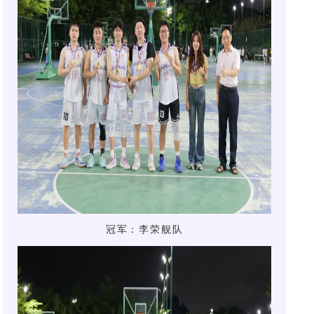
冠军：李荣舰队