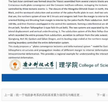
上一篇：统一于地固参考系的高程基准重力场理论与概念更新 Theoretical of Gravity Field and Improvement of Classical Concepts for Height Datum