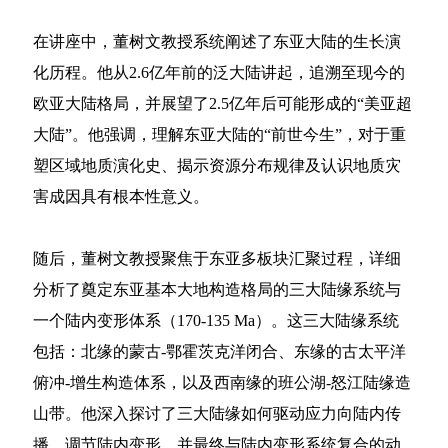
在讲座中，董树文教授系统阐述了东亚大陆的生长演
化历程。他从2.6亿年前的泛大陆讲起，追溯至现今的
欧亚大陆格局，并展望了2.5亿年后可能形成的“美亚超
大陆”。他强调，理解东亚大陆的“前世今生”，对于重
塑区域地质演化史、揭示资源分布规律及认识地质灾
害成因具有根本性意义。
随后，董树文教授聚焦于东亚多板块汇聚过程，详细
分析了奠定东亚基本大地构造格局的三大陆缘系统与
一个陆内变形体系（170-135 Ma）。这三大陆缘系统
包括：北缘的蒙古-鄂霍茨克洋闭合、东缘的古太平洋
俯冲-增生构造体系，以及西南缘的班公湖-怒江陆缘造
山带。他深入探讨了三大陆缘如何驱动应力向陆内传
播、调节陆内变形，并最终与陆内变形系统复合的动