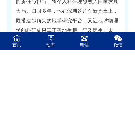
的责任与担当，将个人科研理想融入国家发展
大局。归国多年，他在深圳这片创新热土上，
既搭建起顶尖的地学研究平台，又让地球物理
学的科研成果真正落地生根、惠及民生。未
来，这位倾听地球脉动的科学家，还将继续以
首页
动态
电话
微信
地学之力赋能强国建设、支撑城市发展，在归
家筑梦的道路上，书写更多与时代同频、与家
国同心的科研故事。
---南方科技大学---
地球与空间科学系
来源：市委统战部侨工部