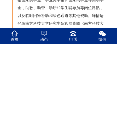
金，助教、助管、助研和学生辅导员等岗位津贴，
以及临时困难补助和绿色通道等其他资助。详情请
登录南方科技大学研究生院官网查阅《南方科技大
学研究生奖助学金管理实施办法》和《南方科技大
学研究生助研、助教、助管和学生辅导员岗位管理
首页
动态
电话
微信
实施办法》等相关文件。
（三）专项计划和联培博士生奖助学金按照相关政
策或协议执行。
（四）学校为2026级全日制非定向博士研究生提供
不同房型的宿舍，按照学校当年公布的住宿费标准
收费。
八
其他事项