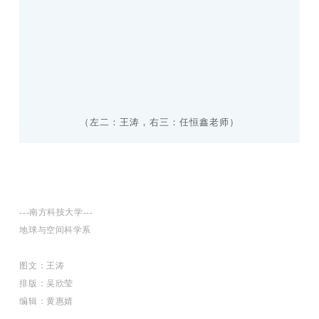
（左二：王涛，右三：任恒鑫老师）
---南方科技大学---
地球与空间科学系
图文：王涛
排版：吴欣莹
编辑：黄惠婧