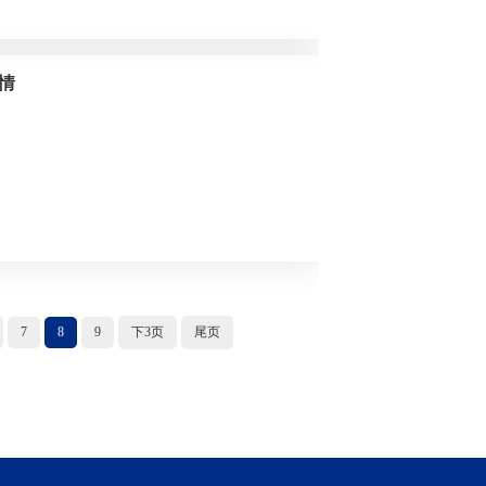
情
7
8
9
下3页
尾页