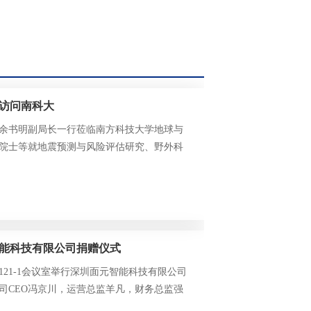
行访问南科大
震局余书明副局长一行莅临南方科技大学地球与
院士等就地震预测与风险评估研究、野外科
与探讨。双方代表共聚一堂，共谋合作发展
能科技有限公司捐赠仪式
楼121-1会议室举行深圳面元智能科技有限公司
司CEO冯京川，运营总监羊凡，财务总监强
空间科学系系主任、中国科学院院士陈晓