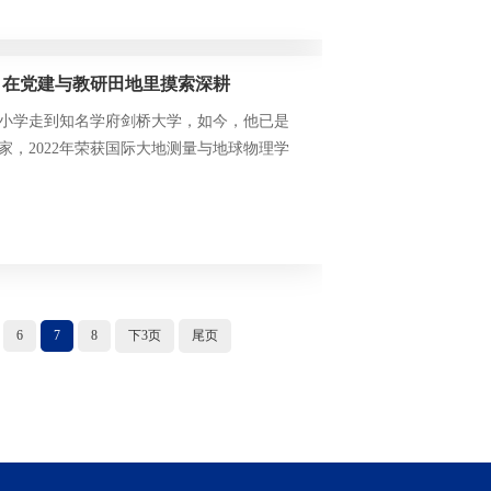
，在党建与教研田地里摸索深耕
小学走到知名学府剑桥大学，如今，他已是
，2022年荣获国际大地测量与地球物理学
bos Memorial Prize。而作为一名高校教
树人”方面，他也有自己独到的思考。他就是理
党支部书记林玉峰。
6
7
8
下3页
尾页