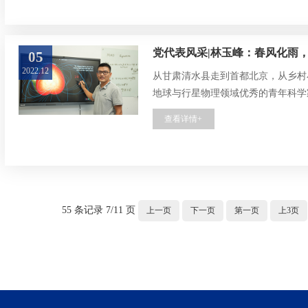
党代表风采|林玉峰：春风化雨
05
2022.12
从甘肃清水县走到首都北京，从乡村
地球与行星物理领域优秀的青年科学家
联合会地球深部委员会青年科学家奖Doorn
查看详情+
研人员和党支部书记，在“立业”与“
学院地球与空间科学系副教授、第二
55 条记录 7/11 页
上一页
下一页
第一页
上3页