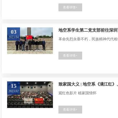
足迹，不忘峥嵘岁月”红色之旅活动
查看详情+
地空系学生第二党支部前往深圳
03
2023.04
革命先烈永垂不朽，民族精神代代相
查看详情+
致家国大义 | 地空系《满江红》
15
2023.02
观红色影片 植家国情怀
查看详情+