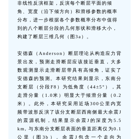
非线性反演框架，反演每个断层平面的倾
角、宽度（沿下倾方向）和滑移参数的概率
分布，进一步根据各个参数概率分布中值得
到的八个断层分段的几何形状和滑移大小，
构建了断层三维几何（图3a）。
安德森（Anderson）断层理论从构造应力背
景出发，预测走滑断层应该接近垂直，大多
数观测显示走滑断层带具有高倾角，证实了
安德森的预测。本研究结果则显示，东南分
支断层（分段F8）为低角度（44±5°），其
走滑分量（1.0米）明显大于倾滑分量（0.2
米）。此外，本研究采用近场300公里内宽
频带波形反演了该分支断层西南侧最大余震J
的震源机制，结果显示余震J的深度为5.5
km, 与东南分支断层表面的垂直距离仅为0.1
公里（图3b）。余震J包含一个走向为