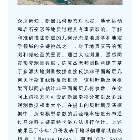
众所周知，断层几何形态对地震、地壳运动
和岩石变形等地质过程具有重要影响。了解
和准确描述断层的几何形态是地质学和地震
学领域的关键挑战之一，对于地震灾害的预
测和减轻至关重要。通过大地测量、遥感同
震形变测量数据，陈克杰老师团队构建了基
于多源大地测量数据直接反演非平面断层几
何贝叶斯非线性反演框架。该贝叶斯反演框
架可以同步估计非平面断层几何参数、在空
间上滑移方向可变的断层滑移分布以及多源
观测数据权重大小。在提出的贝叶斯反演框
架中，所有模型参数的后验概率密度分布通
过马尔科夫链蒙特卡洛方法进行估计。上述
成果已于今年1月份发表于地球物理领域自然
指数（Nature Index）期刊JGR: Solid