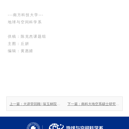
---南方科技大学---
地球与空间科学系
供稿：陈克杰课题组
主图：丘妍
编辑：黄惠婧
上一篇：大讲堂回顾 | 翁玉林院士畅谈行星研究
下一篇：南科大地空系硕士研究生伍先树发表关于低频Alfvén波与离子的非线性相互作用的研究结果