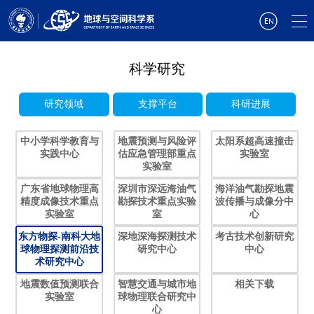
科学研究
研究领域
支撑平台
科研进展
中小学科学教育与
地震预测与风险评
太阳系超高速撞击
实践中心
估应急管理部重点
实验室
实验室
广东省地球物理高
深圳市深远海油气
海洋油气勘探地震
精度成像技术重点
勘探技术重点实验
波传播与成像分中
实验室
室
心
东方物探-南科大地
深地深海探测技术
考古技术创新研究
球物理探测前沿技
研究中心
中心
术研究中心
地震数值预测联合
智慧交通与城市地
相关下载
实验室
球物理联合研究中
心