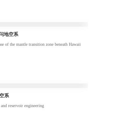
教授访问地空系
se of the mantle transition zone beneath Hawaii
空系
and reservoir engineering