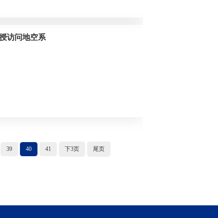
授访问地空系
39
40
41
下3页
尾页