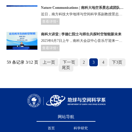
Nature Communications | 南科大地空系景志成团队在洋岛玄武岩的成因机制研究中取得进展
近日，南方科技大学地球与空间科学系副教授景志成团队联合中国地质大学（武汉）地球深部物质研究团队在全球洋岛玄武岩的成因机制研究领域取得重要进展，相关成果以“Deep evolution of carbonated magmas controls ocean island basalt chemistry”为题在国际学术期刊《自然-通讯》（Nature Communications）上在线发表。
查看详情+
南科大讲堂 | 李德仁院士与师生共探时空智能新未来
2025年6月7日上午，南科大会议中心音乐厅迎来一场学术盛宴——中国科学院院士、中国工程院院士、2023年度国家最高科学技术奖得主李德仁教授做客第407期南科大讲堂，以“论无所不在的时空智能”为题，带来了一场关于测绘遥感与人工智能深度融合的前沿讲座。
查看详情+
59 条记录 3/12 页
上一页
下一页
2
3
4
下3页
尾页
网站导航
首页
科学研究