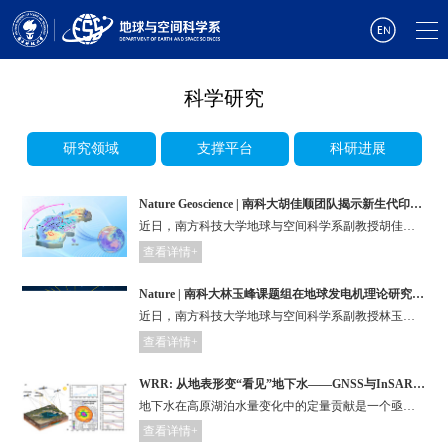
科学研究
研究领域
支撑平台
科研进展
Nature Geoscience | 南科大胡佳顺团队揭示新生代印度-欧亚板块持续汇聚驱动机制
近日，南方科技大学地球与空间科学系副教授胡佳顺课题组在Nature Geoscience发表题为“Ongoing India–Eurasia collision predominantly driven by Sumatra–Java slab pull”的研究论文。
查看详情+
Nature | 南科大林玉峰课题组在地球发电机理论研究中取得进展
近日，南方科技大学地球与空间科学系副教授林玉峰与合作者在地球磁场起源理论研究方面取得重要进展。研究揭示了地球磁场发电机对地核流体黏度的不变性，并且发现早期地球模型可产生与现今观测高度相似的地磁场结构和强度。相关成果以“Invariance of dynamo action in an early-Earth model”为题在国际学术期刊《自然》（Nature）上在线发表。
查看详情+
WRR: 从地表形变“看见”地下水——GNSS与InSAR打开湖泊水文观测新视角
地下水在高原湖泊水量变化中的定量贡献是一个亟待解决的科学问题，GNSS和InSAR等高分辨率地球观测技术的发展，使得从地表形变的角度“看见”地下水成为可能。这是否也在为揭示湖泊系统中地下水的真实作用和贡献打开新的窗口？
查看详情+